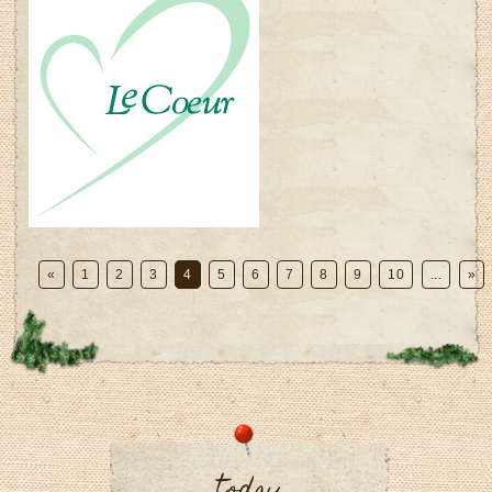
«
1
2
3
4
5
6
7
8
9
10
...
»
today