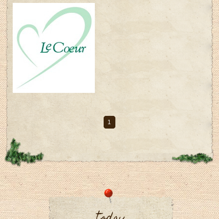
1
today