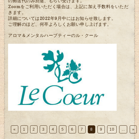
の郵送代のみ別途、もらい受けます。
Zoomをご利用いただく場合は、上記に加え手数料をいただ
きます。
詳細については2022年9月中にはお知らせ致します。
ご理解のほど、何卒よろしくお願い申し上げます。
アロマ＆メンタルハーブティーのル・クール
«
1
2
3
4
5
6
7
8
9
10
...
»