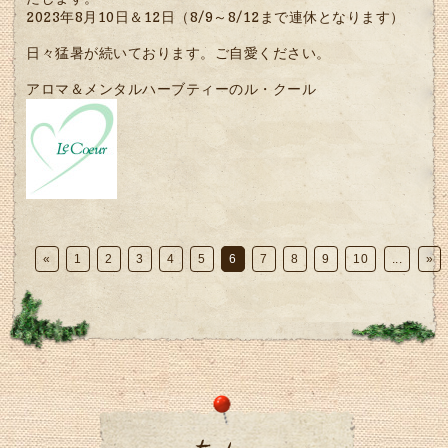
2023年8月10日＆12日（8/9～8/12まで連休となります）
日々猛暑が続いております。ご自愛ください。
アロマ＆メンタルハーブティーのル・クール
«
1
2
3
4
5
6
7
8
9
10
...
»