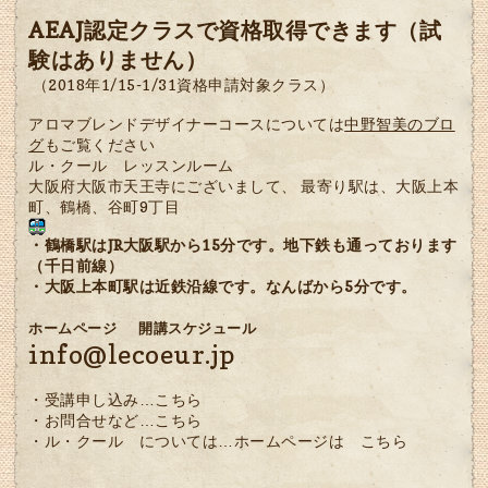
AEAJ認定クラスで資格取得できます（試
験はありません）
（2018年1/15-1/31資格申請対象クラス）
アロマブレンドデザイナーコースについては
中野智美のブロ
グ
もご覧ください
ル・クール レッスンルーム
大阪府大阪市天王寺にございまして、 最寄り駅は、大阪上本
町、鶴橋、谷町9丁目
・鶴橋駅はJR大阪駅から15分です。地下鉄も通っております
（千日前線）
・大阪上本町駅は近鉄沿線です。なんばから5分です。
ホームページ
開講スケジュール
info@lecoeur.jp
・受講申し込み…
こちら
・お問合せなど…
こちら
・ル・クール については…ホームページは
こちら