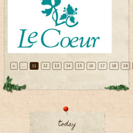
«
...
11
12
13
14
15
16
17
18
19
today