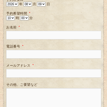
年
月
日
予約希望時間
*
時
分
お名前
*
電話番号
*
メールアドレス
*
その他、ご要望など