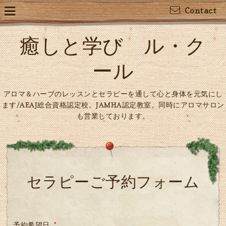
Contact
癒しと学び ル・ク
ール
アロマ＆ハーブのレッスンとセラピーを通して心と身体を元気にし
ます/AEAJ総合資格認定校。JAMHA認定教室。同時にアロマサロン
も営業しております。
セラピーご予約フォーム
予約希望日
*