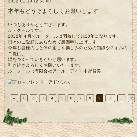
2022-01-10 12:53:00
本年もどうぞよろしくお願いします
いつもありがとうございます。
ル・クールです。
2022年４月でル・クールは開校して丸23年になります。
日々のご愛顧にあらためて感謝申し上げます。
今年も皆様の心と体の癒しや楽しみのための知識やスキルの
ご提供、
場をつくっていきたいと思います。
引き続きよろしくお願いいたします。
ル・クール（有限会社アール・アイ）中野智美
«
1
2
3
4
5
6
7
8
9
10
...
»