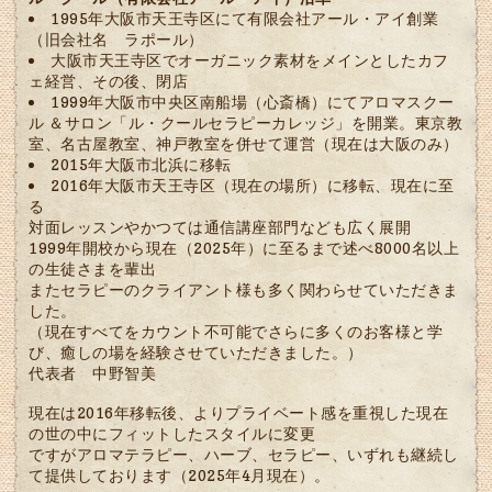
1995年大阪市天王寺区にて有限会社アール・アイ創業
（旧会社名 ラポール）
大阪市天王寺区でオーガニック素材をメインとしたカフ
ェ経営、その後、閉店
1999年大阪市中央区南船場（心斎橋）にてアロマスクー
ル ＆サロン「ル・クールセラピーカレッジ」を開業。東京教
室、名古屋教室、神戸教室を併せて運営（現在は大阪のみ）
2015年大阪市北浜に移転
2016年大阪市天王寺区（現在の場所）に移転、現在に至
る
対面レッスンやかつては通信講座部門なども広く展開
1999年開校から現在（2025年）に至るまで述べ8000名以上
の生徒さまを輩出
またセラピーのクライアント様も多く関わらせていただきま
した。
（現在すべてをカウント不可能でさらに多くのお客様と学
び、癒しの場を経験させていただきました。）
代表者 中野智美
現在は2016年移転後、よりプライベート感を重視した現在
の世の中にフィットしたスタイルに変更
ですがアロマテラピー、ハーブ、セラピー、いずれも継続し
て提供しております（2025年4月現在）。