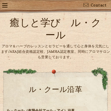
Contact
癒しと学び ル・ク
ール
アロマ＆ハーブのレッスンとセラピーを通して心と身体を元気にし
ます/AEAJ総合資格認定校。JAMHA認定教室。同時にアロマサロン
も営業しております。
ル・クール沿革
ル・クール（有限会社アール・アイ）沿革