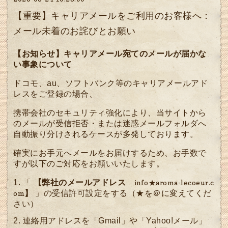
【重要】キャリアメールをご利用のお客様へ：
メール未着のお詫びとお願い
【お知らせ】キャリアメール宛てのメールが届かな
い事象について
ドコモ、au、ソフトバンク等のキャリアメールアド
レスをご登録の場合、
携帯会社のセキュリティ強化により、当サイトから
のメールが受信拒否・または迷惑メールフォルダへ
自動振り分けされるケースが多発しております。
確実にお手元へメールをお届けするため、お手数で
すが以下のご対応をお願いいたします。
「
【弊社のメールアドレス
info★aroma-lecoeur.c
om
】
」の受信許可設定をする（★を＠に変えてくだ
さい）
連絡用アドレスを「Gmail」や「Yahoo!メール」