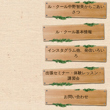
ル・クール中野智美からごあい
さつ
ル・クール基本情報
インスタグラム他、発信いろい
ろ
出張セミナー・体験レッスン・
講習会
お問い合わせ