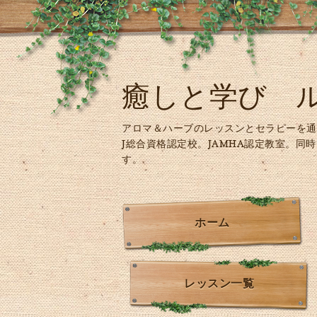
癒しと学び 
アロマ＆ハーブのレッスンとセラピーを通
J総合資格認定校。JAMHA認定教室。同
す。
ホーム
レッスン一覧