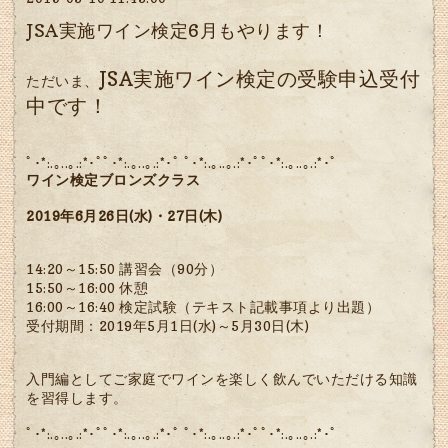
JSA実施ワイン検定6月もやります！
JSA実施ワイン検定の受験申込受付
ただいま、
中です！
ﾟ･*:.｡..｡.:*･ﾟﾟ･*:.｡..｡.:*･ﾟ ﾟ･*:.｡..｡.:*･ﾟﾟ･*:.｡..｡.:*･ﾟ
ワイン検定ブロンズクラス
2019年6月26日(水)・27日(木)
14:20～15:50 講習会（90分）
15:50～16:00 休憩
16:00～16:40 検定試験（テキスト記載事項より出題）
受付期間：2019年5月1日(水)～5月30日(木)
入門編としてご家庭でワインを楽しく飲んでいただける知識
を習得します。
ﾟ･*:.｡..｡.:*･ﾟﾟ･*:.｡..｡.:*･ﾟ ﾟ･*:.｡..｡.:*･ﾟﾟ･*:.｡..｡.:*･ﾟ