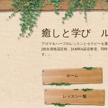
癒しと学び 
アロマ＆ハーブのレッスンとセラピーを通
J総合資格認定校。JAMHA認定教室。同
す。
ホーム
レッスン一覧