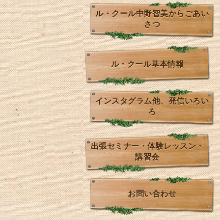
ル・クール中野智美からごあい
さつ
ル・クール基本情報
インスタグラム他、発信いろい
ろ
出張セミナー・体験レッスン・
講習会
お問い合わせ